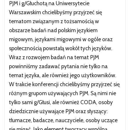
PJM i g/Głuchotą na Uniwersytecie
Warszawskim chcielibyśmy przyjrzeć się
tematom związanym z tożsamością w
obszarze badań nad polskim językiem
migowym, językami migowymi w ogóle oraz
społecznością powstałą wokół tych języków.
Wraz z rozwojem badań na temat PJM
powinniśmy zadawać pytania nie tylko na
temat języka, ale również jego użytkowników.
W trakcie konferencji chcielibyśmy przyjrzeć się
różnym grupom używających PJM. Są nimi nie
tylko sami g/Głusi, ale również CODA, osoby
dziedzicznie używające PJM oraz słyszący:
tłumacze, badacze, nauczyciele, osoby uczące
się migać. Jako element tworzący wspólną